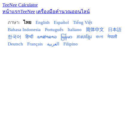
TeeNee
Calculator
หน้าแรกTeeNee
เครื่องมือคำนวณออนไลน์
ภาษา:
ไทย
English
Español
Tiếng Việt
Bahasa Indonesia
Português
Italiano
简体中文
日本語
한국어
हिन्दी
ພາສາລາວ
မြန်မာ
ភាសាខ្មែរ
বাংলা
नेपाली
Deutsch
Français
العربية
Filipino